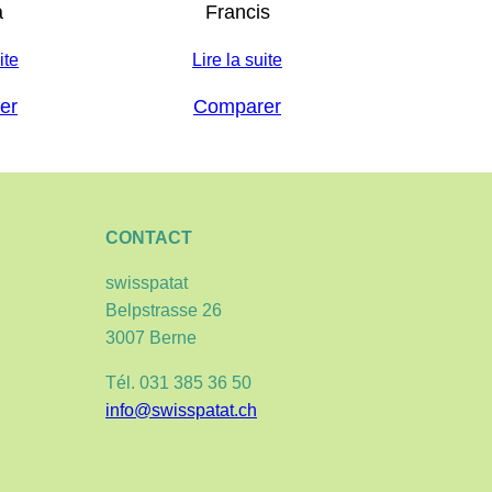
a
Francis
ite
Lire la suite
er
Comparer
CONTACT
swisspatat
Belpstrasse 26
3007 Berne
Tél. 031 385 36 50
info@swisspatat.ch