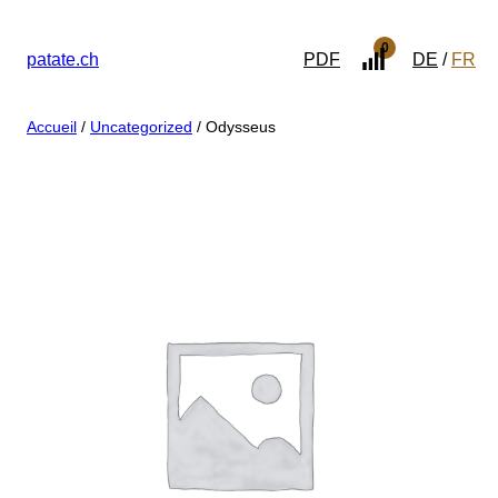
0
patate.ch
PDF
DE
FR
Accueil
/
Uncategorized
/ Odysseus