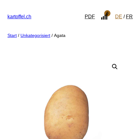
0
kartoffel.ch
PDF
DE
FR
Start
/
Unkategorisiert
/ Agata