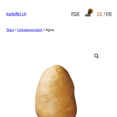
0
kartoffel.ch
PDF
DE
FR
Start
/
Unkategorisiert
/ Agria