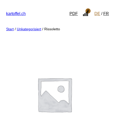
0
kartoffel.ch
PDF
DE
FR
Start
/
Unkategorisiert
/ Rissoletto